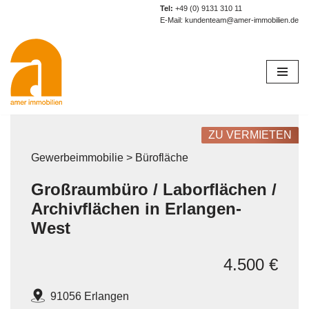
Tel:
+49 (0) 9131 310 11
E-Mail:
kundenteam@amer-immobilien.de
Zum
Inhalt
springen
ZU VERMIETEN
Gewerbeimmobilie > Bürofläche
Großraumbüro / Laborflächen /
Archivflächen in Erlangen-
West
4.500 €
91056 Erlangen