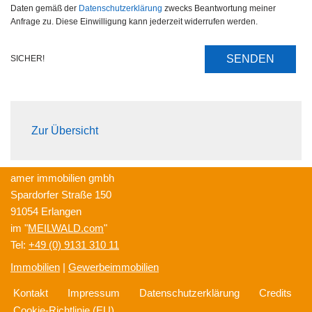
Daten gemäß der
Datenschutzerklärung
zwecks Beantwortung meiner
Anfrage zu. Diese Einwilligung kann jederzeit widerrufen werden.
SENDEN
SICHER!
Zur Übersicht
amer immobilien gmbh
Spardorfer Straße 150
91054 Erlangen
im "
MEILWALD.com
"
Tel:
+49 (0) 9131 310 11
Immobilien
|
Gewerbeimmobilien
Kontakt
Impressum
Datenschutzerklärung
Credits
Cookie-Richtlinie (EU)